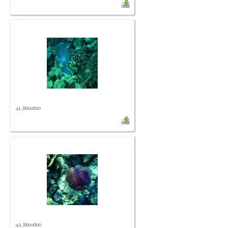
41_800x600
42_800x600