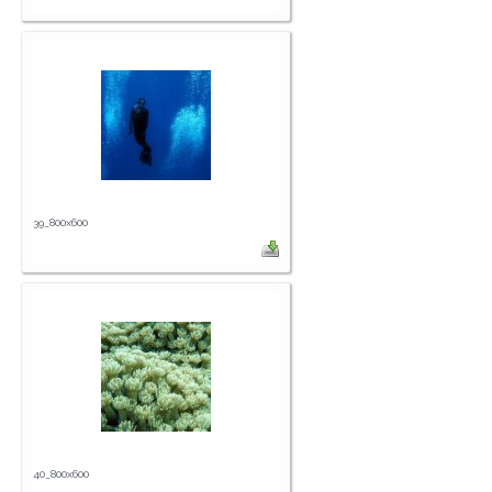
39_800x600
40_800x600