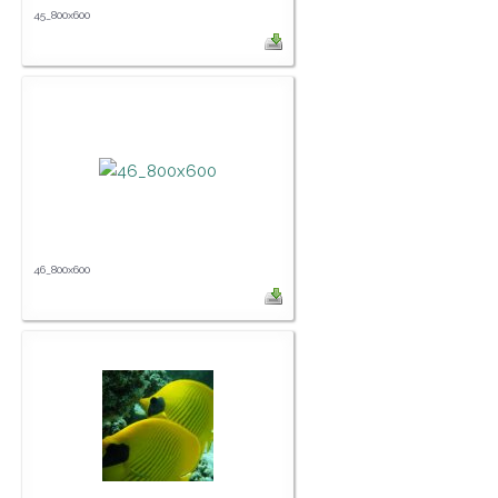
45_800x600
46_800x600