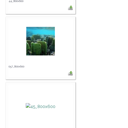
44_800x600
057_800x600